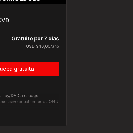
DVD
Gratuito por 7 días
USD $46,00/año
eba gratuita
lu-ray/DVD a escoger
xclusivo anual en todo JONU