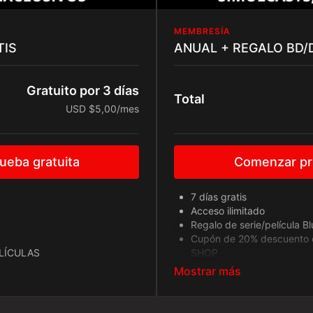
MEMBRESÍA
TIS
ANUAL + REGALO BD/
Gratuito por 3 días
Total
USD $5,00/mes
eba gratuita
Comenzar pru
7 días gratis
Acceso ilimitado
Regalo de serie/película B
Cupón de 20% descuento e
ELÍCULAS
SHOP
Simulcasts
Simuldubs
Simulclassics
Estrenos exclusivos