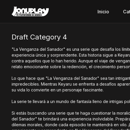
Inicio
Ca
Draft Category 4
"La Venganza del Sanador" es una serie que desafía los lími
experiencia única y sorprendente. Esta historia sigue a Key
contra aquellos que lo han herido. Aunque el viaje de vengan
relato emocionante sobre la redención, el crecimiento personal 
Lo que hace que "La Venganza del Sanador" sea tan intrigante
impredecibles. Mientras Keyaru se enfrenta a desafíos apare
su vida lo convierte en un personaje fascinante.
La serie te llevará a un mundo de fantasía lleno de intrigas po
Si estás buscando una serie que te haga cuestionar la moral
del Sanador" te brindará una experiencia inolvidable. Prepár
dilemas morales, donde cada episodio te mantendrá en vilo. ¡