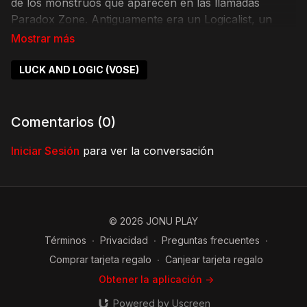
de los monstruos que aparecen en las llamadas
Paradox Zone. Antiguamente era un Logicalist, un
usuario de Lógica que se enfrentaba a los monstruos
que en dichas irregularidades aparecen. Sin embargo,
tras cierto incidente, perdió sus capacidades. Las
LUCK AND LOGIC (VOSE)
cuales él creía que no podría recuperar jamás...
Comentarios (
0
)
Iniciar Sesión
para ver la conversación
© 2026 JONU PLAY
Términos
∙
Privacidad
∙
Preguntas frecuentes
∙
Comprar tarjeta regalo
∙
Canjear tarjeta regalo
Obtener la aplicación ->
Powered by Uscreen