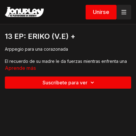
Unirse
13 EP: ERIKO (V.E) +
Arppegio para una corazonada
El recuerdo de su madre le da fuerzas mientras enfrenta una
prueba de fuego en su primera presentación en televisión en
Aprende más
vivo. La audiencia queda cautivada, pero su tío reacciona con
más agresividad.
Suscríbete para ver