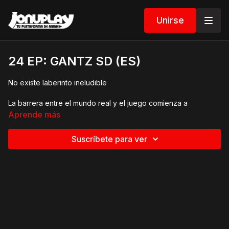
Unirse
24 EP: GANTZ SD (ES)
No existe laberinto ineludible
La barrera entre el mundo real y el juego comienza a
desmoronarse. GANTZ parece fallar. Kurono sospecha que
Aprende más
algo mayor está ocurriendo.
Suscríbete para ver