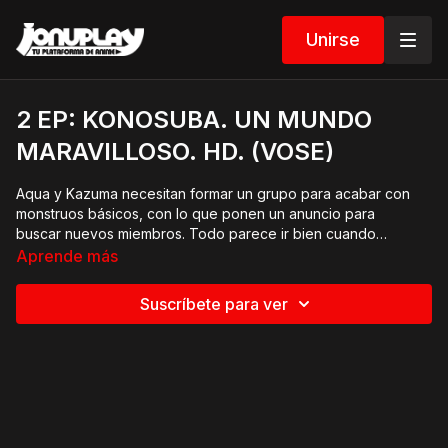
Unirse
2 EP: KONOSUBA. UN MUNDO
MARAVILLOSO. HD. (VOSE)
Aqua y Kazuma necesitan formar un grupo para acabar con
monstruos básicos, con lo que ponen un anuncio para
buscar nuevos miembros. Todo parece ir bien cuando
aparece una poderosa archimaga experta en magia
Aprende más
explosiva, la más poderosa de todas las magias. Pero ¿por
qué quiere unirse a un grupo de novatos?
Suscríbete para ver