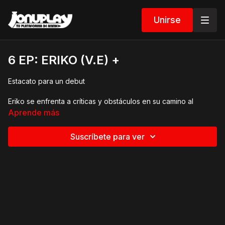
Unirse
6 EP: ERIKO (V.E) +
Estacato para un debut
Eriko se enfrenta a críticas y obstáculos en su camino al
estrellato. Con determinación, trabaja para mejorar su talento y
Aprende más
demostrar su valía en la industria musical.
Suscríbete para ver