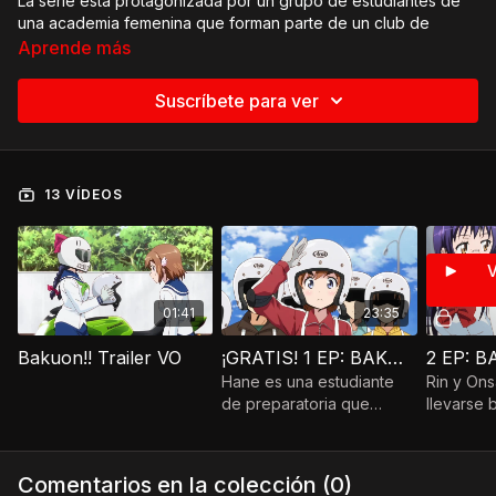
La serie está protagonizada por un grupo de estudiantes de
una academia femenina que forman parte de un club de
motociclismo. Cuando Hane Sakura ve a Onsa Amano montar
Aprende más
en moto para ir a clase, decide obtener su propia licencia y su
propia moto. Sin embargo no se imaginaba lo mucho que se
Suscríbete para ver
divertiría al tener una moto de verdad.
13 VÍDEOS
V
01:41
23:35
Bakuon!! Trailer VO
¡GRATIS! 1 EP: BAKUON (VOSE)
2 EP: 
Hane es una estudiante
Rin y Ons
de preparatoria que
llevarse
durante uno de sus
no deja 
primeros días se
todas las
encuentra a una chica que
hacen en
Comentarios en la colección (
0
)
va en moto a clase.