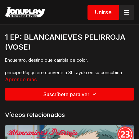
Unirse
1 EP: BLANCANIEVES PELIRROJA
(VOSE)
Encuentro, destino que cambia de color.
príncipe Raj quiere convertir a Shirayuki en su concubina
debido a su cabello rojo, por lo que deja su hogar en
Aprende más
Tanbarun y termina en un fatídico encuentro.
Suscríbete para ver
Vídeos relacionados