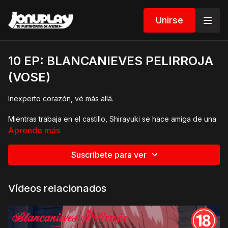
Unirse
10 EP: BLANCANIEVES PELIRROJA
(VOSE)
Inexperto corazón, vé más allá.
Mientras trabaja en el castillo, Shirayuki se hace amiga de una
chica llamada Kiharu y su pájaro Popo. ¿Puede Shirayuki
Aprende más
ayudar a salvar a la familia de Popo?
Suscríbete para ver
Vídeos relacionados