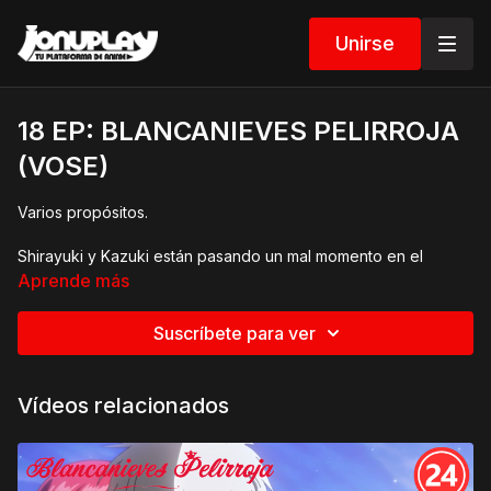
Unirse
18 EP: BLANCANIEVES PELIRROJA
(VOSE)
Varios propósitos.
Shirayuki y Kazuki están pasando un mal momento en el
barco, los príncipes y su séquito idean un plan para
Aprende más
rescatarlos.
Suscríbete para ver
Vídeos relacionados