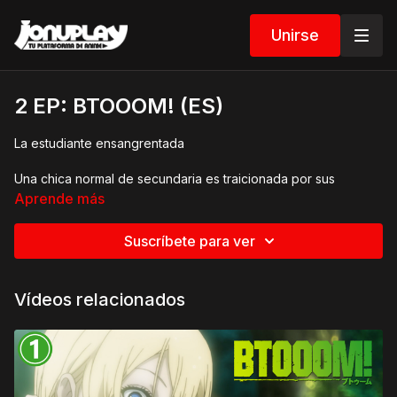
Unirse
2 EP: BTOOOM! (ES)
La estudiante ensangrentada
Una chica normal de secundaria es traicionada por sus
vecinos. Después de ser forzada a participar en el juego, es
Aprende más
nuevamente traicionada por las personas que se suponía que
eran su equipo.
Suscríbete para ver
Vídeos relacionados