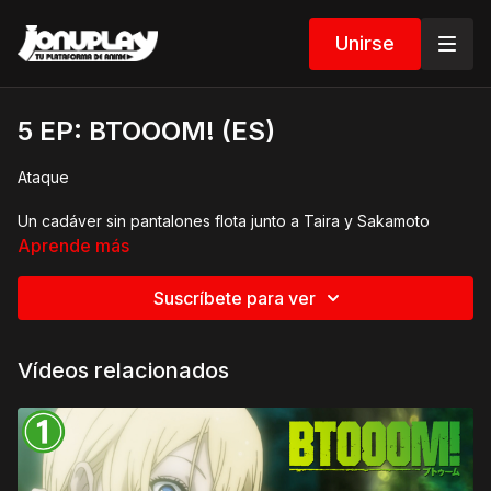
Unirse
5 EP: BTOOOM! (ES)
Ataque
Un cadáver sin pantalones flota junto a Taira y Sakamoto
mientras están almorzando. Cuando Sakamoto se va a
Aprende más
investigar, encuentra una escena espeluznante y una figura
familiar.
Suscríbete para ver
Vídeos relacionados