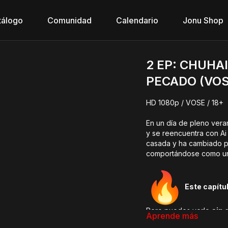
tálogo
Comunidad
Calendario
Jonu Shop
2 EP: CHUHA
PECADO (VOS
HD 1080p / VOSE / 18+
En un día de pleno vera
y se reencuentra con Ai 
casada y ha cambiado po
comportándose como una
Este capítu
Pero puedes verlo
sin 
Aprende más