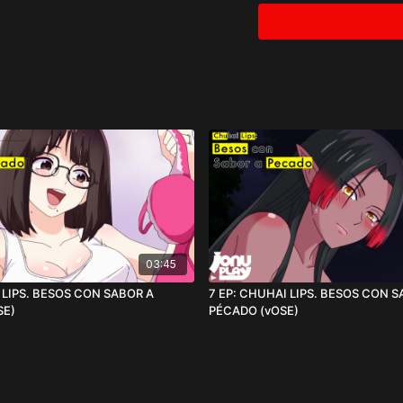
Solo necesita
Míralo sin 
Aquí lo pued
*Solo compatible para v
03:45
 LIPS. BESOS CON SABOR A
7 EP: CHUHAI LIPS. BESOS CON S
(VOSE)
PÉCADO (vOSE)