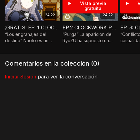
Vista previa
V
gratuita
24:22
24:22
¡GRATIS! EP. 1 CLOCKWORK PLANET
EP.2 CLOCKWORK PLANET
“Los engranajes del
“Purga” La aparición de
“Conflict
destino” Naoto es un
RyuZU ha supuesto un
casualida
muchacho que vive en un
gran cambio en la vida de
RyuZU se
mundo posapocalíptico en
Naoto.
Marie, qu
el que la Tierra fue
y le pide
Comentarios en la colección (
0
)
destruida.
la devuel
Iniciar Sesión
para ver la conversación