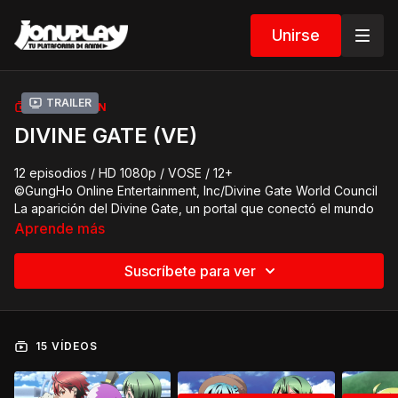
Unirse
Trailer
COLECCIÓN
DIVINE GATE (VE)
12 episodios / HD 1080p / VOSE / 12+
©GungHo Online Entertainment, Inc/Divine Gate World Council
La aparición del Divine Gate, un portal que conectó el mundo
con aquellos más allá de las fronteras de la imaginación, dio
Aprende más
comienzo una era de caos. Para restablecer el orden se creo
el Consejo Mundial, y el Divine Gate pasó a estar bajo control.
Suscríbete para ver
Ahora, sin embargo, un grupo de elegidos tendrá que llegar
hasta el Divine Gate y descubrir el más terrible de los misterios
que oculta.
15 VÍDEOS