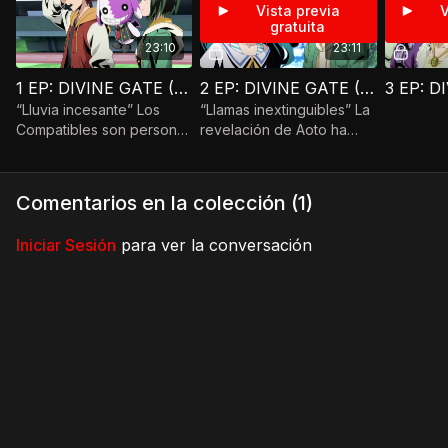
Vista previa
V
gratuita
23:10
23:11
1 EP: DIVINE GATE (V.E)
2 EP: DIVINE GATE (V.E)
“Lluvia incesante” Los
“Llamas inextinguibles” La
Compatibles son personas
revelación de Aoto ha
con poderes que
caído como un jarro de
generalmente los emplean
agua fría, pero eso no
para hacer el bien, pero
evitará muchas cosas.
Comentarios en la colección (
1
)
algunos se niegan.
Iniciar Sesión
para ver la conversación