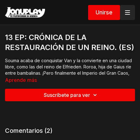
Unirse
13 EP: CRÓNICA DE LA
RESTAURACIÓN DE UN REINO. (ES)
Souma acaba de conquistar Van y la convierte en una ciudad
libre, como las del reino de Elfrieden. Roroa, hija de Gaius ríe
entre bambalinas. ¡Pero finalmente el Imperio del Gran Caos,
líder de la Alianza de la Humanidad, decide ponerse en
Aprende más
marcha!
Suscríbete para ver
Comentarios (
2
)