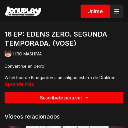
Unirse
16 EP: EDENS ZERO. SEGUNDA
TEMPORADA. (VOSE)
HIRO MASHIMA
Convertirse en perro
Witch trae de Bluegarden a un antiguo esbirro de Drakken
Joe… ¡Laguna! Con la ayuda de Laguna, Shiki y su tripulación
Aprende más
consiguen una pista sobre Madre y abandonan Red Cave
rumbo a Foresta, el Planeta Verde… Mientras tanto, los piratas
Suscríbete para ver
de Elise, que navegan por el Cosmos Aoi en el Skull Fairy, son
perseguidos por Justice, del Ejército de la Unión Interestelar.
Vídeos relacionados