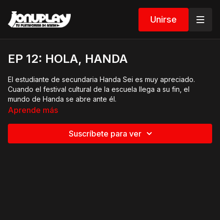
Unirse
EP 12: HOLA, HANDA
El estudiante de secundaria Handa Sei es muy apreciado.
Cuando el festival cultural de la escuela llega a su fin, el
mundo de Handa se abre ante él.
©Satsuki Yoshino/SQUARE ENIX,HANDAKUN Project
Aprende más
Suscríbete para ver