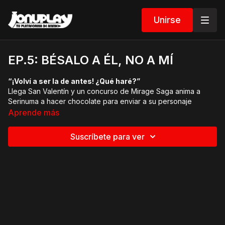
Unirse
EP.5: BÉSALO A ÉL, NO A MÍ
“¡Volví a ser la de antes! ¿Qué haré?”
Llega San Valentín y un concurso de Mirage Saga anima a
Serinuma a hacer chocolate para enviar a su personaje
favorito, Shion. Sin embargo, su falta de habilidad acabará
Aprende más
provocando dos catástrofes, ¡una de ellas vanguardista!
Suscríbete para ver