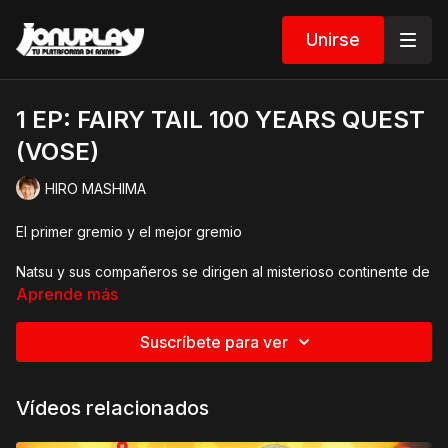
Unirse
1 EP: FAIRY TAIL 100 YEARS QUEST
(VOSE)
HIRO MASHIMA
El primer gremio y el mejor gremio
Natsu y sus compañeros se dirigen al misterioso continente de
Guiltina, donde el anciano Elefseria les encomienda la Misión
Aprende más
de los 100 años, una tarea que nadie ha logrado completar y
que consiste en "detener" a los cinco dragones divinos.
Suscríbete para ver
Vídeos relacionados