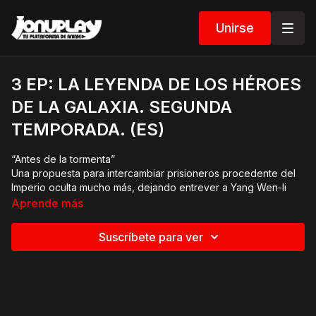
Unirse
3 EP: LA LEYENDA DE LOS HÉROES
DE LA GALAXIA. SEGUNDA
TEMPORADA. (ES)
“Antes de la tormenta”
Una propuesta para intercambiar prisioneros procedente del
Imperio oculta mucho más, dejando entrever a Yang Wen-li
los planes del ahora marqués Lohengramm.
Aprende más
Suscríbete para ver