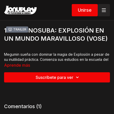
Unirse
1 EP: KONOSUBA: EXPLOSIÓN EN
Trailer
UN MUNDO MARAVILLOSO (VOSE)
Megumin sueña con dominar la magia de Explosión a pesar de
su inutilidad práctica. Comienza sus estudios en la escuela del
Clan de la Magia Carmesí, donde conoce a compañeros
Aprende más
excéntricos y decide convertirse en la mejor maga explosiva.
Suscríbete para ver
Comentarios (
1
)