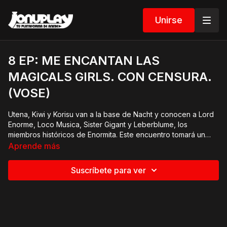
Unirse
8 EP: ME ENCANTAN LAS
MAGICALS GIRLS. CON CENSURA.
(VOSE)
Utena, Kiwi y Korisu van a la base de Nacht y conocen a Lord
Enorme, Loco Musica, Sister Gigant y Leberblume, los
miembros históricos de Enormita. Este encuentro tomará un
giro inesperado...
Aprende más
Suscríbete para ver