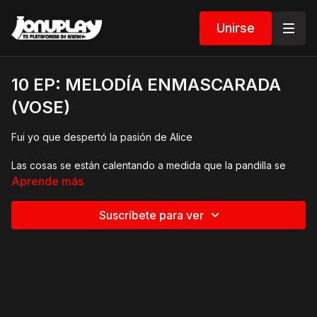
Unirse
10 EP: MELODÍA ENMASCARADA
(VOSE)
Fui yo que despertó la pasión de Alice
Las cosas se están calentando a medida que la pandilla se
acerca a Rock Horizon. Con mucho en juego para Yuzu y
Aprende más
Momo, Nino tiene la necesidad de mejorar.
Suscríbete para ver
©Ryoko Fukuyama, HAKUSENSHA /THE ANONYMOUS NOISE
Animation Project