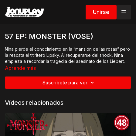
Unirse
57 EP: MONSTER (VOSE)
Nina pierde el conocimiento en la “mansión de las rosas” pero
la rescata el titiritero Lipsky. Al recuperarse del shock, Nina
empieza a recordar la tragedia del asesinato de los Liebert.
¡Johan dijo que había venido un “monstruo”!
Aprende más
Tenma llega también a la “mansión de las rosas”, pero el
Suscríbete para ver
edificio ha sido destruido por un incendio. Mientras observa el
escenario, se le acercan dos matones enviados por el general
Wolf, que les había encargado matar a Johan. ¿Será cierto lo
Vídeos relacionados
que cuenta el general?