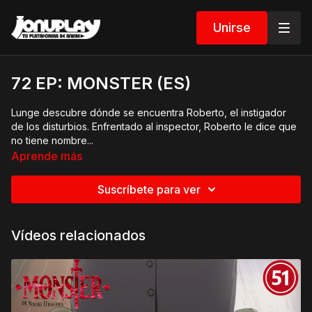
Unirse
72 EP: MONSTER (ES)
Lunge descubre dónde se encuentra Roberto, el instigador
de los disturbios. Enfrentado al inspector, Roberto le dice que
no tiene nombre...
Aprende más
Tenma se encuentra con Bonaparta y sale del pueblo con él
para poner fin a todo. Mientras tanto, Bonaparta le cuenta lo
Suscríbete para ver
que ocurrió la noche en que fueron asesinados los Liebert.
Por su parte, Nina va a la habitación secreta de Bonaparta en
Vídeos relacionados
la que se ha escondido Johan. Las paredes están llenas de
dibujos de los gemelos...