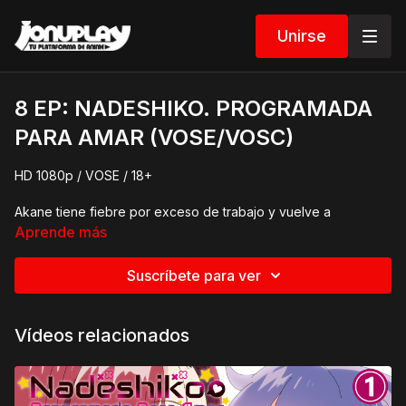
Unirse
8 EP: NADESHIKO. PROGRAMADA
PARA AMAR (VOSE/VOSC)
HD 1080p / VOSE / 18+
Akane tiene fiebre por exceso de trabajo y vuelve a
comportarse como una niña. En pleno delirio, toma a
Aprende más
Nadeshiko por su madre. Un poco confundida, la androide le
da un medicamento siguiendo los consejos de su creadora y
Suscríbete para ver
luego se queda al lado de su dueña para cuidarla.
🔥
Este capítulo es demasiado ardiente para Jonu Play...
Vídeos relacionados
🔥
Pero puedes verlo
sin censura
y
completamente gratis
aquí.