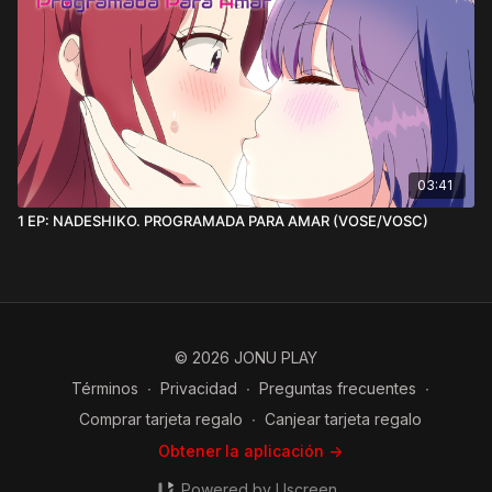
👉 Solo necesitas registrarte con tu correo de Jonu Play
🔞
Míralo sin censura en exclusiva*:
👉
https://vimeo.com/yowu/nadeshiko8
*Solo compatible para verlo en la app IOS Movil, Android
Móvil u Ordenador
03:41
1 EP: NADESHIKO. PROGRAMADA PARA AMAR (VOSE/VOSC)
© 2026 JONU PLAY
Términos
∙
Privacidad
∙
Preguntas frecuentes
∙
Comprar tarjeta regalo
∙
Canjear tarjeta regalo
Obtener la aplicación ->
Powered by Uscreen