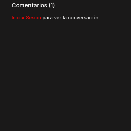
Yashiro, que vive al abrigo de sus contradicciones
Comentarios (
1
)
y Dômeki, que lo obedece hasta el punto de resultar 
Dos hombres cuyas carencias se complementan y a l
Iniciar Sesión
para ver la conversación
¿… adónde los conduce?