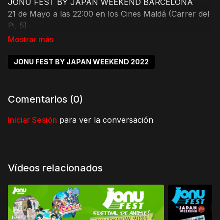
JONU FEST BY JAPAN WEEKEND BARCELONA
21 de Mayo a las 22:00 en los Cines Maldá (Carrer del
Pi, 5)
PASE ÚNICO
Presentada por
JONU FEST BY JAPAN WEEKEND 2022
SOLO 4,95€ + REGALO DE POSTAL EXCLUSIVA +
*DVD DE ANIME
Comentarios (
0
)
AFORO LIMITADO.
Iniciar Sesión
para ver la conversación
El link para la compra aparece durante todo el trailer.
¿De qué va la película?
Vídeos relacionados
El jefe de la yakuza Yashiro no es del tipo que se
encariñe fácilmente con los demás. Pero cuando
Chikara Doumeki, su guardaespaldas recién
contratado, capta su interés, reconsidera su política